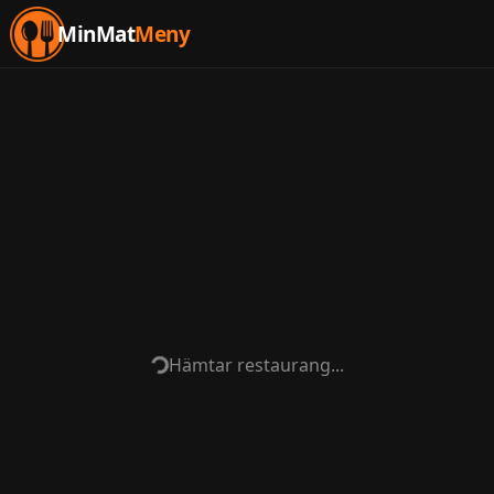
MinMat
Meny
Hämtar restaurang...