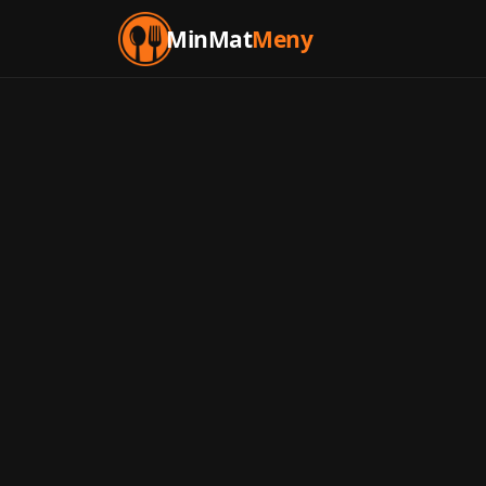
MinMat
Meny