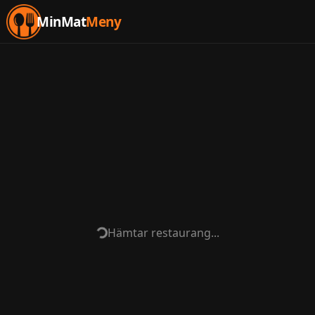
MinMat
Meny
Hämtar restaurang...