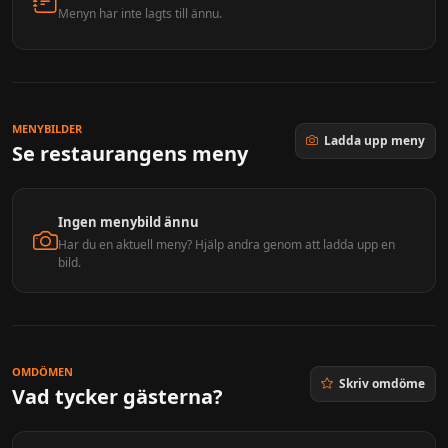
Menyn har inte lagts till ännu.
MENYBILDER
Ladda upp meny
Se restaurangens meny
Ingen menybild ännu
Har du en aktuell meny? Hjälp andra genom att ladda upp en
bild.
OMDÖMEN
Skriv omdöme
Vad tycker gästerna?