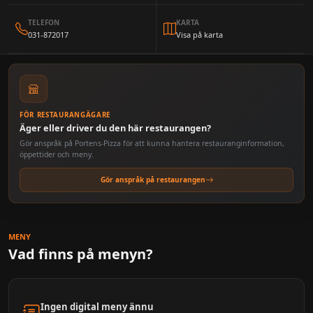
TELEFON
KARTA
031-872017
Visa på karta
FÖR RESTAURANGÄGARE
Äger eller driver du den här restaurangen?
Gör anspråk på
Portens-Pizza
för att kunna hantera restauranginformation,
öppettider och meny.
Gör anspråk på restaurangen
MENY
Vad finns på menyn?
Ingen digital meny ännu