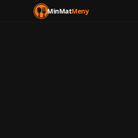
MinMat
Meny