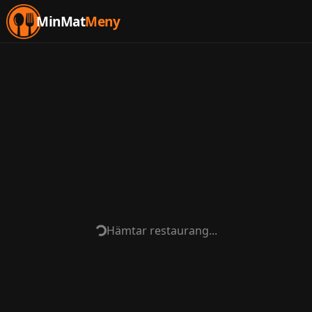
MinMat
Meny
Hämtar restaurang...