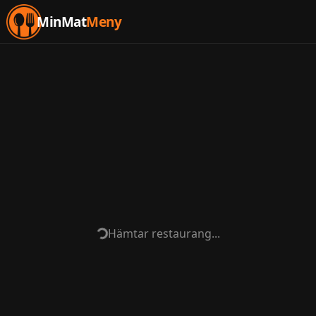
MinMat
Meny
Hämtar restaurang...