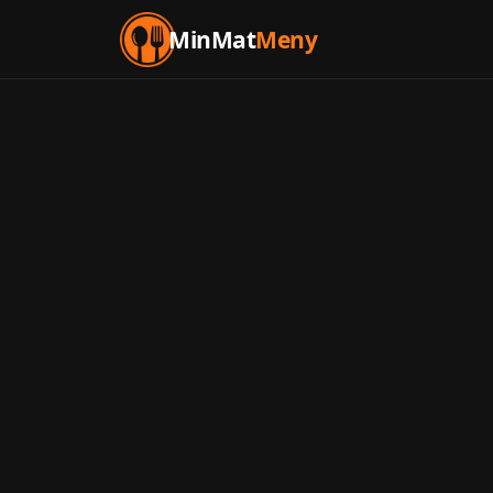
MinMat
Meny