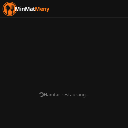
MinMat
Meny
Hämtar restaurang...