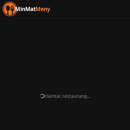
MinMat
Meny
Hämtar restaurang...