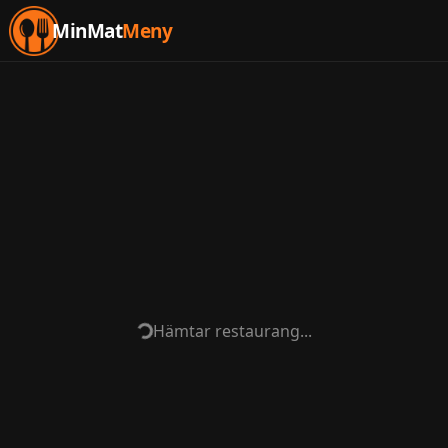
MinMat
Meny
Hämtar restaurang...