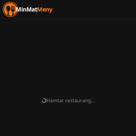
MinMat
Meny
Hämtar restaurang...