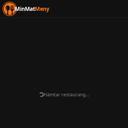
MinMat
Meny
Hämtar restaurang...