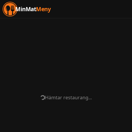
MinMat
Meny
Hämtar restaurang...