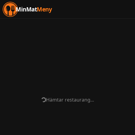
MinMat
Meny
Hämtar restaurang...