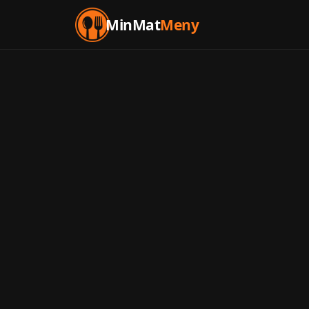
MinMat
Meny