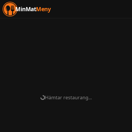
MinMat
Meny
Hämtar restaurang...