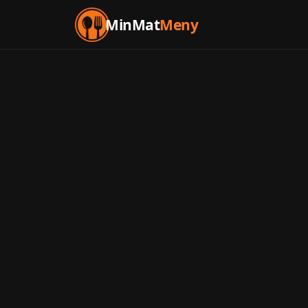
MinMat
Meny